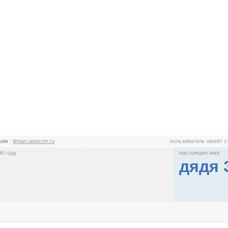
ъян
:
timian.www.nn.ru
пользователь имеет 
6 году
настоящее имя:
дядя 