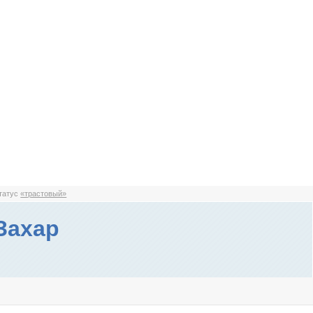
статус
«трастовый»
Захар