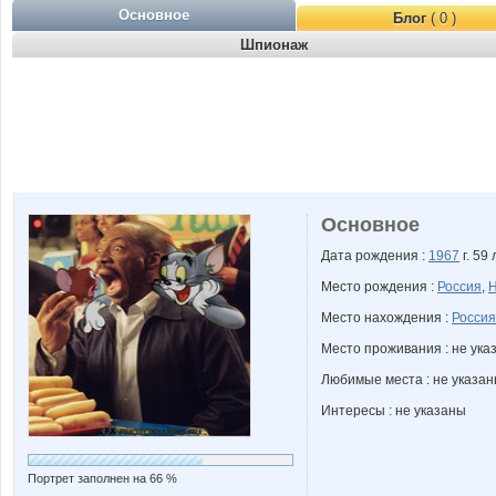
Основное
Блог
( 0 )
Шпионаж
Основное
Дата рождения :
1967
г. 59 
Место рождения :
Россия
,
Н
Место нахождения :
Россия
Место проживания : не ука
Любимые места : не указа
Интересы : не указаны
Портрет заполнен на 66 %