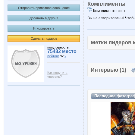
Комплименты
Отправить приватное сообщение
Комплиментов нет.
Вы не авторизованы! Чтоб
Добавить в друзья
Игнорировать
Сделать подарок
Метки лидеров
популярность:
75482 место
рейтинг
92
?
Интервью (1)
Как получить
уровень?
Последние
фотогра